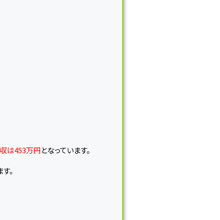
収は453万円
となっています。
す。