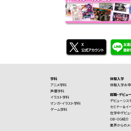
学科
体験入学
アニメ学科
体験入学お申
声優学科
就職・デビュ
イラスト学科
デビューシス
マンガ・イラスト学科
セミナー&イ
ゲーム学科
在学中デビュ
OB・OG紹介
業界からのメ