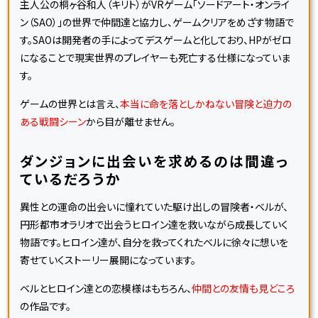
主人公の桐ヶ谷和人（キリト）がVRゲーム「ソードアート・オンライ
ン（SAO）」の世界で仲間達と協力し、ゲームクリアをめざす物語で
す。SAOは開発者の手によってデスゲームと化しており、HPがゼロ
になることで現実世界のプレイヤーも死亡する仕様になっていま
す。
ゲームの世界とは言え、
本当に命を落としかねない冒険と迫力の
ある戦闘シーン
から目が離せません。
ダンジョンに出会いを求めるのは間違っ
ているだろうか
異性との運命の出会いに憧れていた駆け出しの冒険者・ベルが、
円形都市オラリオで出会うヒロイン達を救いながら成長していく
物語です。ヒロイン達が、自分を救ってくれたベルに徐々に想いを
寄せていくストーリー展開になっています。
ベルとヒロイン達との恋模様はもちろん、
仲間との友情も見どころ
の作品です。