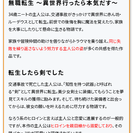
無職転生 ～異世界行ったら本気だす～
34歳ニートの主人公は、交通事故がきっかけで異世界に赤ん坊・
ルーデウスとして転生。前世での後悔を胸に魔法を覚えたり、家族
を大事にしたりして懸命に生きる物語です。
家族や冒険仲間の助けを借りながらトラウマを乗り越え、
同じ失
敗を繰り返さないよう努力する主人公の姿
が多くの共感を得た作
品です。
転生したら剣でした
交通事故で死亡した主人公は、「知性を持つ武器」と呼ばれ
る“剣”として異世界に転生。美少女剣士に装備してもらうことを夢
見てスキルの獲得に励みます。そして、待ち続けた装備者と出会っ
てからは、彼女の願いを叶えるために尽力する物語です。
なろう系のヒロインと言えば主人公と恋愛に進展するのが一般的
ですが、本作の主人公は
ヒロインを親目線から溺愛しており
、その
親バカっぷりが可愛いと評価されています。