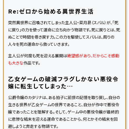
Re:ゼロから始める異世界生活
突然異世界に召喚されてしまった主人公・菜月昴（スバル）が、「死
に戻り」の力を使って運命に立ち向かう物語です。死に戻りとは、死
ぬことで時間を巻き戻す力。この力を駆使してスバルは、周りの
人々を死の運命から救っていきます。
主人公が何度も死を迎える展開は
絶望感があり、だからこそ感動
も大きな
作品です。
乙女ゲームの破滅フラグしかない悪役令
嬢に転生してしまった…
公爵令嬢のカタリナは、ある拍子に前世の記憶を取り戻し、自分の
生きる世界が乙女ゲームの世界であること、自分が作中で悪役令
嬢であったことを理解する。そして、ゲーム中の悪役令嬢が最終的
に悲惨な結末を迎える運命であることから、何とかその結末を回
避しようと奔走する物語です。