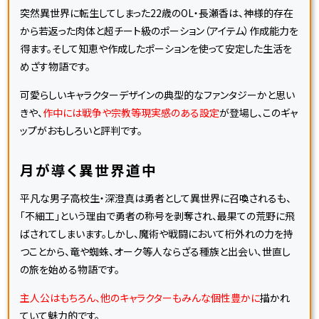
突然異世界に転生してしまった22歳のOL・長瀬香は、神様的存在
から若返った肉体と超チート級のポーション（アイテム）作成能力を
得ます。そして知恵や作成したポーションを使って安定した生活を
めざす物語です。
可愛らしいキャラクターデザインの典型的なファンタジーかと思い
きや、
作中には戦争や宗教等現実感のある設定
が登場し、このギャ
ップがおもしろいと評判です。
月が導く異世界道中
平凡な男子高校生・深澄真は勇者として異世界に召喚されるも、
「不細工」という理由で勇者の称号を剥奪され、最果ての荒野に飛
ばされてしまいます。しかし、魔術や戦闘において桁外れの力を持
つことから、竜や蜘蛛、オーク等人ならざる種族と出会い、世直し
の旅を始める物語です。
主人公はもちろん、他のキャラクターもみんな個性豊かに
描かれ
ていて魅力的です。