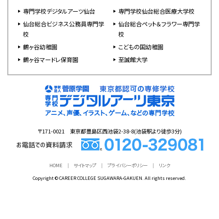
専門学校デジタルアーツ仙台
専門学校仙台総合医療大学校
仙台総合ビジネス公務員専門学
仙台総合ペット＆フラワー専門学
校
校
鶴ヶ谷幼稚園
こどもの国幼稚園
鶴ヶ谷マードレ保育園
至誠館大学
〒171-0021 東京都豊島区西池袋2-38-8(池袋駅より徒歩3分)
HOME
サイトマップ
プライバシーポリシー
リンク
Copyright © CAREER COLLEGE SUGAWARA-GAKUEN. All rights reserved.