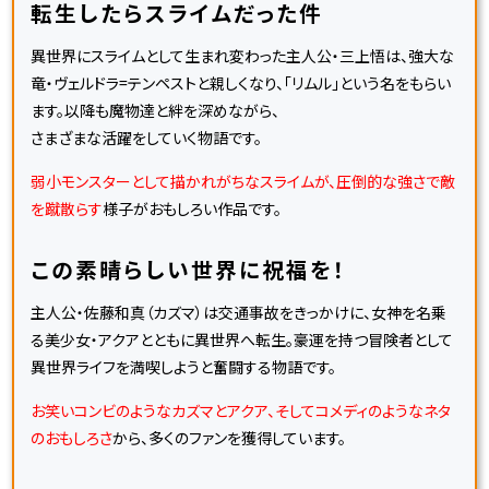
転生したらスライムだった件
異世界にスライムとして生まれ変わった主人公・三上悟は、強大な
竜・ヴェルドラ=テンペストと親しくなり、「リムル」という名をもらい
ます。以降も魔物達と絆を深めながら、
さまざまな活躍をしていく物語です。
弱小モンスターとして描かれがちなスライムが、圧倒的な強さで敵
を蹴散らす
様子がおもしろい作品です。
この素晴らしい世界に祝福を！
主人公・佐藤和真（カズマ）は交通事故をきっかけに、女神を名乗
る美少女・アクアとともに異世界へ転生。豪運を持つ冒険者として
異世界ライフを満喫しようと奮闘する物語です。
お笑いコンビのようなカズマとアクア、そしてコメディのようなネタ
のおもしろさ
から、多くのファンを獲得しています。