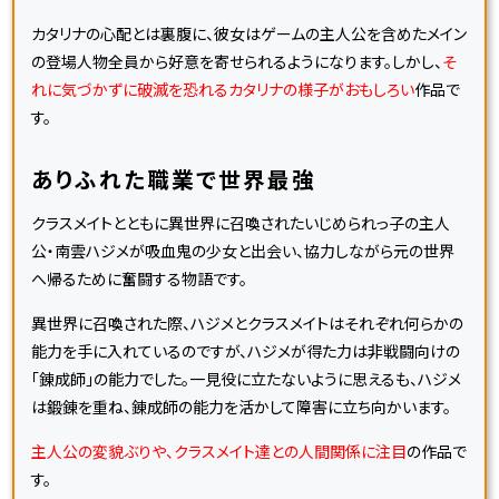
カタリナの心配とは裏腹に、彼女はゲームの主人公を含めたメイン
の登場人物全員から好意を寄せられるようになります。しかし、
そ
れに気づかずに破滅を恐れるカタリナの様子がおもしろい
作品で
す。
ありふれた職業で世界最強
クラスメイトとともに異世界に召喚されたいじめられっ子の主人
公・南雲ハジメが吸血鬼の少女と出会い、協力しながら元の世界
へ帰るために奮闘する物語です。
異世界に召喚された際、ハジメとクラスメイトはそれぞれ何らかの
能力を手に入れているのですが、ハジメが得た力は非戦闘向けの
「錬成師」の能力でした。一見役に立たないように思えるも、ハジメ
は鍛錬を重ね、錬成師の能力を活かして障害に立ち向かいます。
主人公の変貌ぶりや、クラスメイト達との人間関係に注目
の作品で
す。