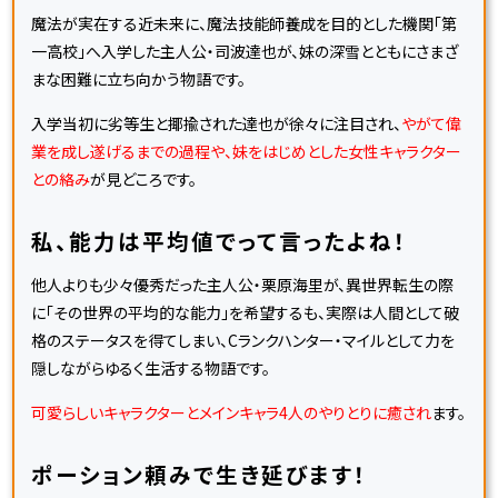
魔法が実在する近未来に、魔法技能師養成を目的とした機関「第
一高校」へ入学した主人公・司波達也が、妹の深雪とともにさまざ
まな困難に立ち向かう物語です。
入学当初に劣等生と揶揄された達也が徐々に注目され、
やがて偉
業を成し遂げるまでの過程や、妹をはじめとした女性キャラクター
との絡み
が見どころです。
私、能力は平均値でって言ったよね！
他人よりも少々優秀だった主人公・栗原海里が、異世界転生の際
に「その世界の平均的な能力」を希望するも、実際は人間として破
格のステータスを得てしまい、Cランクハンター・マイルとして力を
隠しながらゆるく生活する物語です。
可愛らしいキャラクターとメインキャラ4人のやりとりに癒され
ます。
ポーション頼みで生き延びます！