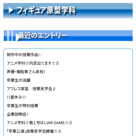
最近のエントリー
制作中の授業作品✨
アニメ学科☆内定出てます☆彡
声優・梶裕貴さん来校！
卒業生の活躍
アフレコ実習 授業見学会♪
！！夏休み！！
卒業生の特別授業
企業説明会！
アニメ学科☆第１号はLIAR GAME☆彡
「卒業公演」授業見学会開催☆彡