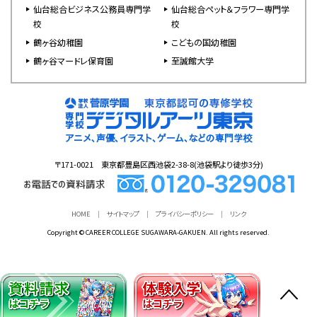
仙台総合ビジネス公務員専門学
仙台総合ペット＆フラワー専門学
校
校
鶴ヶ谷幼稚園
こどもの国幼稚園
鶴ヶ谷マードレ保育園
至誠館大学
〒171-0021 東京都豊島区西池袋2-38-8(池袋駅より徒歩3分)
HOME
サイトマップ
プライバシーポリシー
リンク
Copyright © CAREER COLLEGE SUGAWARA-GAKUEN. All rights reserved.