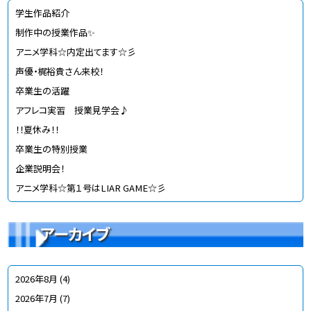
学生作品紹介
制作中の授業作品✨
アニメ学科☆内定出てます☆彡
声優・梶裕貴さん来校！
卒業生の活躍
アフレコ実習 授業見学会♪
！！夏休み！！
卒業生の特別授業
企業説明会！
アニメ学科☆第１号はLIAR GAME☆彡
アーカイブ
2026年8月
(4)
2026年7月
(7)