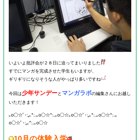
いよいよ批評会が２８日に迫ってまいりました
すでにマンガを完成させた学生もいますが、
ギリギリになりそうな人がやっぱり多いですね
少年サンデー
マンガラボ
今回は
と
の編集さんにお越し
いただきます！
｡o○☆ﾟ･:,｡*:..｡o○☆*:..｡o○☆｡o○☆ﾟ･:,｡*:..｡o○☆*:..｡
o○☆ﾟ･:,｡*:..｡o○☆
10月の体験入学