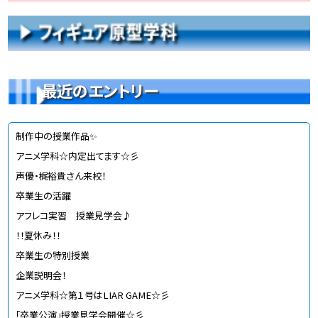
最近のエントリー
制作中の授業作品✨
アニメ学科☆内定出てます☆彡
声優・梶裕貴さん来校！
卒業生の活躍
アフレコ実習 授業見学会♪
！！夏休み！！
卒業生の特別授業
企業説明会！
アニメ学科☆第１号はLIAR GAME☆彡
「卒業公演」授業見学会開催☆彡