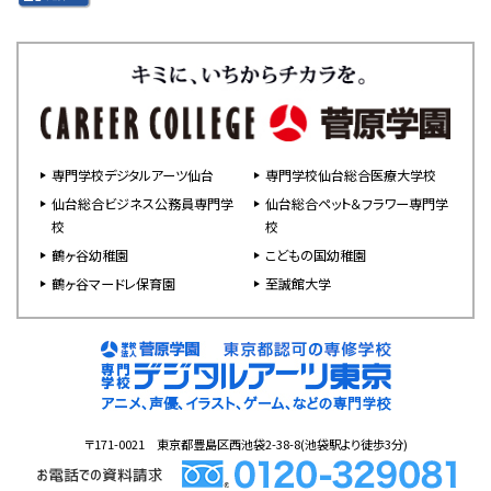
専門学校デジタルアーツ仙台
専門学校仙台総合医療大学校
仙台総合ビジネス公務員専門学
仙台総合ペット＆フラワー専門学
校
校
鶴ヶ谷幼稚園
こどもの国幼稚園
鶴ヶ谷マードレ保育園
至誠館大学
〒171-0021 東京都豊島区西池袋2-38-8(池袋駅より徒歩3分)