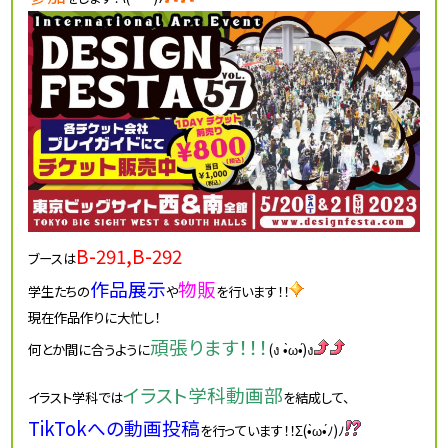
B-291,B-292
ブースは
作品展示
物販
学生たちの
や
を行います！！
現在作品作りに大忙し！
頑張ります！！！
何とか間に合うように
(ง •̀ω•́)ง
イラスト学科動画部
イラスト学科では
を結成して、
TikTokへの動画投稿
を行っています！！Σ(•̀ω•́ﾉ)ﾉ