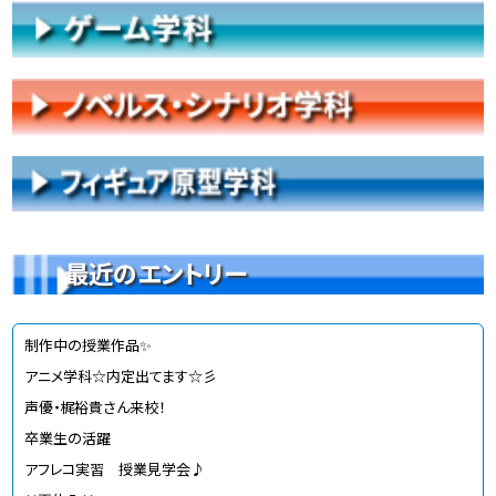
最近のエントリー
制作中の授業作品✨
アニメ学科☆内定出てます☆彡
声優・梶裕貴さん来校！
卒業生の活躍
アフレコ実習 授業見学会♪