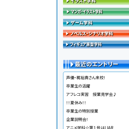
最近のエントリー
声優・梶裕貴さん来校！
卒業生の活躍
アフレコ実習 授業見学会♪
！！夏休み！！
卒業生の特別授業
企業説明会！
アニメ学科☆第１号はLIAR