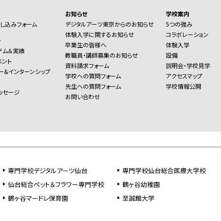
お知らせ
学校案内
し込みフォーム
デジタルアーツ東京からのお知らせ
5つの強み
体験入学に関するお知らせ
コラボレーション
ー
卒業生の皆様へ
体験入学
テム＆実績
教職員・講師募集のお知らせ
設備
ベント
資料請求フォーム
説明会・学校見学
ー&インターンシップ
学校への質問フォーム
アクセスマップ
先生への質問フォーム
学校情報公開
ッセージ
お問い合わせ
専門学校デジタルアーツ仙台
専門学校仙台総合医療大学校
仙台総合ペット＆フラワー専門学校
鶴ヶ谷幼稚園
鶴ヶ谷マードレ保育園
至誠館大学