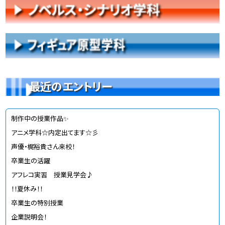
最近のエントリー
制作中の授業作品✨
アニメ学科☆内定出てます☆彡
声優・梶裕貴さん来校！
卒業生の活躍
アフレコ実習 授業見学会♪
！！夏休み！！
卒業生の特別授業
企業説明会！