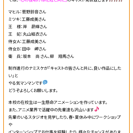
マヒル：菅野鈴音さん
ミツキ：工藤成美さん
王 様：岸 昴輝さん
王 妃：丸山結衣さん
侍女Ａ：工藤成美さん
侍女Ｂ：田中 岬さん
衛 兵：坂本 尚 さん、柳 翔馬さん
制作進行のナミスケが「キャストの皆さんと共に、良い作品にした
い」と
やる気マンマンです
どうぞよろしくお願いします。
本校の在校生は一生懸命アニメーションを作っています。
また、アニメ業界で活躍中の先輩達も沢山います
先輩のいるスタジオを見学したり、春・夏休み中にワークショップ
や
インターンシップでお仕事を経験したり、様々なチャンスがありま