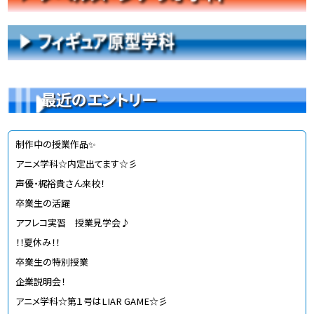
最近のエントリー
制作中の授業作品✨
アニメ学科☆内定出てます☆彡
声優・梶裕貴さん来校！
卒業生の活躍
アフレコ実習 授業見学会♪
！！夏休み！！
卒業生の特別授業
企業説明会！
アニメ学科☆第１号はLIAR GAME☆彡