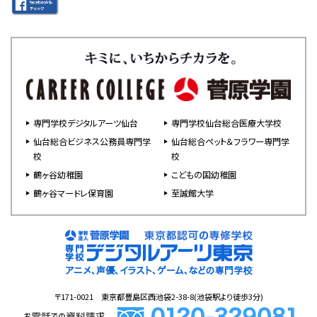
専門学校デジタルアーツ仙台
専門学校仙台総合医療大学校
仙台総合ビジネス公務員専門学
仙台総合ペット＆フラワー専門学
校
校
鶴ヶ谷幼稚園
こどもの国幼稚園
鶴ヶ谷マードレ保育園
至誠館大学
〒171-0021 東京都豊島区西池袋2-38-8(池袋駅より徒歩3分)