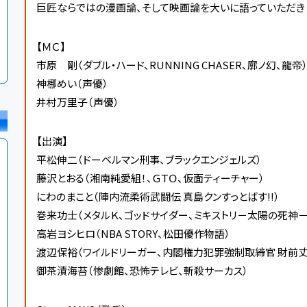
巨匠ならではの漫画論、そして映画論を大いに語っていただき
【ＭＣ】
市原 剛（ダブル・ハード、RUNNING CHASER、廓ノ幻、龍帝
神梛めい（声優）
井村万里子（声優）
【出演】
平松伸二（ドーベルマン刑事、ブラックエンジェルズ）
藤沢とおる（湘南純愛組！、ＧＴＯ、仮面ティーチャー）
にわのまこと（陣内流柔術武闘伝 真島クンすっとばす!!）
巻来功士（メタルＫ、ゴッドサイダー、ミキストリ－太陽の死神－
高岩ヨシヒロ（NBA STORY、松田優作物語）
渡辺保裕（ワイルドリーガー、内閣権力犯罪強制取締官 財前丈
御茶漬海苔（惨劇館、恐怖テレビ、斬殺サーカス）