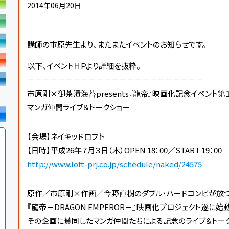
2014年06月20日
講師の市原先生より、またまたイベントのお知らせです。
以下、イベントＨＰより詳細を抜粋。
－－－－－－－－－－－－－－－－－－－－－－－
市原剛×御茶漬海苔presents『龍帝』映画化記念イベント第
マンガ仲間ライブ＆トークショー
【会場】ネイキッドロフト
【日時】平成26年７月３日（木）OPEN 18：00／START 19：00
http://www.loft-prj.co.jp/schedule/naked/24575
原作／市原剛×作画／今野直樹のダブル・ハードコンビが放つ
『龍帝－DRAGON EMPEROR－』映画化プロジェクト遂に始
その企画に賛同したマンガ仲間たちによる記念のライブ＆トーク