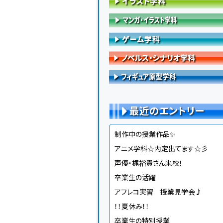
最近のエントリー
制作中の授業作品✨
アニメ学科☆内定出てます☆彡
声優・梶裕貴さん来校！
卒業生の活躍
アフレコ実習 授業見学会♪
！！夏休み！！
卒業生の特別授業