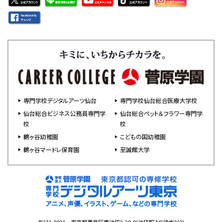
専門学校デジタルアーツ仙台
専門学校仙台総合医療大学校
仙台総合ビジネス公務員専門学
仙台総合ペット＆フラワー専門学
校
校
鶴ヶ谷幼稚園
こどもの国幼稚園
鶴ヶ谷マードレ保育園
至誠館大学
〒171-0021 東京都豊島区西池袋2-38-8(池袋駅より徒歩3分)