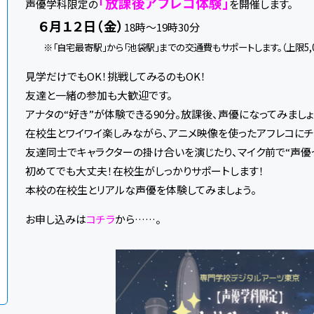
「放課後アフレコ体験」
声優学科限定の
を開催します。
６月１２日（金）
18時～19時30分
※「自宅最寄駅」から「池袋駅」までの交通費もサポートします。（上限5,0
見学だけでもOK！挑戦してみるのもOK！
友達と一緒の参加も大歓迎です。
アナタの“好き”が体験できる90分。放課後、声優になってみましょ
在校生とワイワイ楽しみながら、アニメ映像を使ったアフレコにチ
友達同士でキャラクターの掛け合いを演じたり、マイク前で“声優
初めてでも大丈夫！在校生がしっかりサポートします！
本校の在校生とリアルな声優を体験してみましょう。
お申し込みは
コチラ
から……。