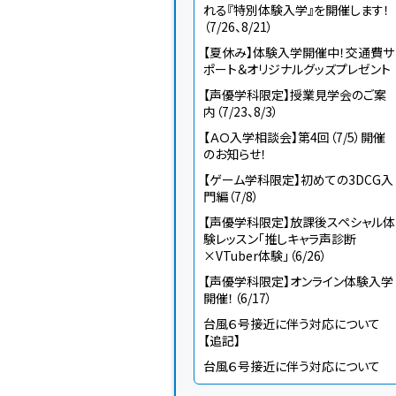
れる『特別体験入学』を開催します！
（7/26、8/21）
【夏休み】体験入学開催中！交通費サ
ポート＆オリジナルグッズプレゼント
【声優学科限定】授業見学会のご案
内（7/23、8/3）
【ＡＯ入学相談会】第4回（7/5）開催
のお知らせ！
【ゲーム学科限定】初めての3DCG入
門編（7/8）
【声優学科限定】放課後スペシャル体
験レッスン「推しキャラ声診断
×VTuber体験」（6/26）
【声優学科限定】オンライン体験入学
開催！（6/17）
台風６号接近に伴う対応について
【追記】
台風６号接近に伴う対応について