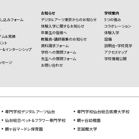
お知らせ
学校案内
し込みフォーム
デジタルアーツ東京からのお知らせ
5つの強み
体験入学に関するお知らせ
コラボレーション
ー
卒業生の皆様へ
体験入学
テム＆実績
教職員・講師募集のお知らせ
設備
ベント
資料請求フォーム
説明会・学校見学
ー&インターンシップ
学校への質問フォーム
アクセスマップ
先生への質問フォーム
学校情報公開
ッセージ
お問い合わせ
専門学校デジタルアーツ仙台
専門学校仙台総合医療大学校
仙台総合ペット＆フラワー専門学校
鶴ヶ谷幼稚園
鶴ヶ谷マードレ保育園
至誠館大学