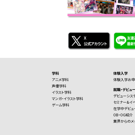
学科
体験入学
アニメ学科
体験入学お申
声優学科
就職・デビュ
イラスト学科
デビューシス
マンガ・イラスト学科
セミナー&イ
ゲーム学科
在学中デビュ
OB・OG紹介
業界からのメ