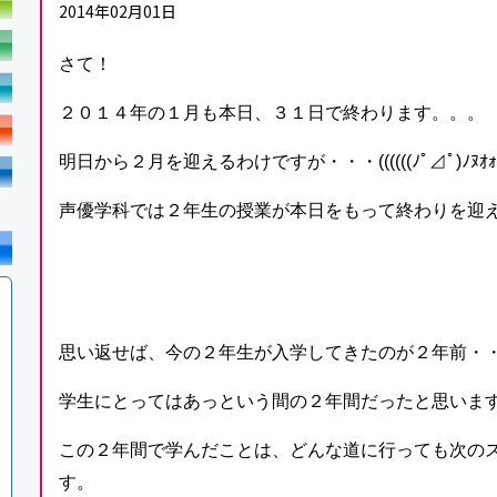
2014年02月01日
さて！
２０１４年の１月も本日、３１日で終わります。。。
明日から２月を迎えるわけですが・・・((((((ﾉﾟ⊿ﾟ)ﾉﾇｵｫ
声優学科では２年生の授業が本日をもって終わりを迎
思い返せば、今の２年生が入学してきたのが２年前・・・(〃’ω’
学生にとってはあっという間の２年間だったと思いますﾍ(´ω
この２年間で学んだことは、どんな道に行っても次の
す。