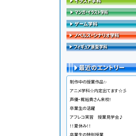
最近のエントリー
制作中の授業作品✨
アニメ学科☆内定出てます☆彡
声優・梶裕貴さん来校！
卒業生の活躍
アフレコ実習 授業見学会♪
！！夏休み！！
卒業生の特別授業