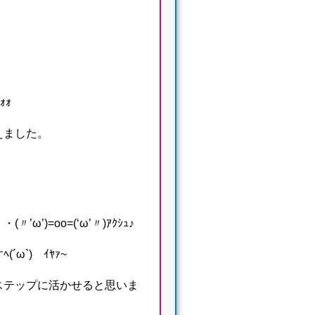
ｫｫ
えました。
)=oo=(‘ω’〃)ｱｸｼｭ♪
`)ゞｲﾔｧ~
ステップに活かせると思いま