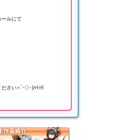
ホールにて
∩`･◇･)ﾊｲｯ!!