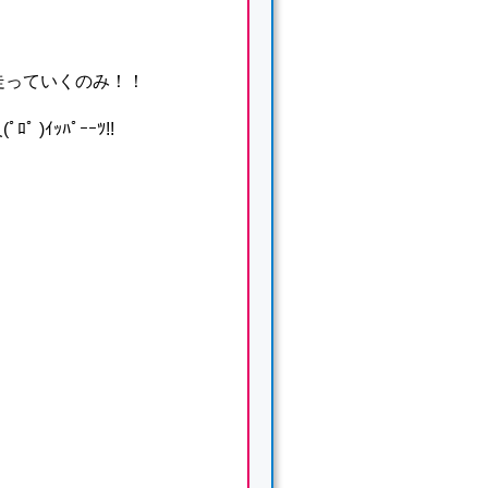
走っていくのみ！！
 )ｲｯﾊﾟｰｰﾂ!!