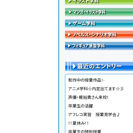
最近のエントリー
制作中の授業作品✨
アニメ学科☆内定出てます☆彡
声優・梶裕貴さん来校！
卒業生の活躍
アフレコ実習 授業見学会♪
！！夏休み！！
卒業生の特別授業