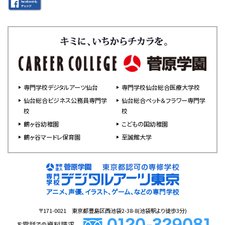
専門学校デジタルアーツ仙台
専門学校仙台総合医療大学校
仙台総合ビジネス公務員専門学
仙台総合ペット＆フラワー専門学
校
校
鶴ヶ谷幼稚園
こどもの国幼稚園
鶴ヶ谷マードレ保育園
至誠館大学
〒171-0021 東京都豊島区西池袋2-38-8(池袋駅より徒歩3分)