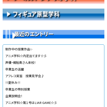
最近のエントリー
制作中の授業作品✨
アニメ学科☆内定出てます☆彡
声優・梶裕貴さん来校！
卒業生の活躍
アフレコ実習 授業見学会♪
！！夏休み！！
卒業生の特別授業
企業説明会！
アニメ学科☆第１号はLIAR GAME☆彡