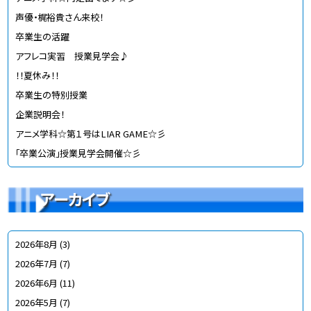
声優・梶裕貴さん来校！
卒業生の活躍
アフレコ実習 授業見学会♪
！！夏休み！！
卒業生の特別授業
企業説明会！
アニメ学科☆第１号はLIAR GAME☆彡
「卒業公演」授業見学会開催☆彡
アーカイブ
2026年8月
(3)
2026年7月
(7)
2026年6月
(11)
2026年5月
(7)