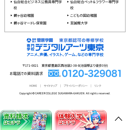
仙台総合ビジネス公務員専門学
仙台総合ペット＆フラワー専門学
校
校
鶴ヶ谷幼稚園
こどもの国幼稚園
鶴ヶ谷マードレ保育園
至誠館大学
〒171-0021 東京都豊島区西池袋2-38-8(池袋駅より徒歩3分)
HOME
サイトマップ
プライバシーポリシー
リンク
Copyright © CAREER COLLEGE SUGAWARA-GAKUEN. All rights reserved.