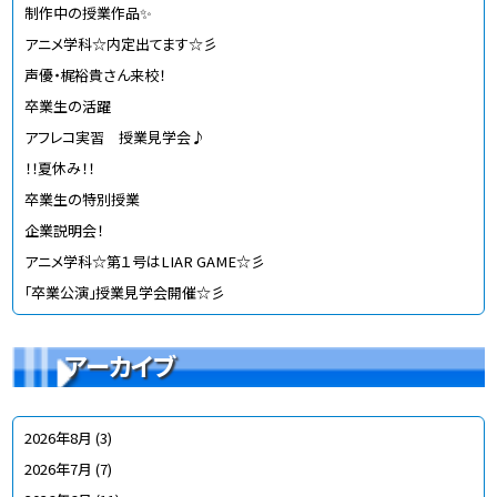
制作中の授業作品✨
アニメ学科☆内定出てます☆彡
声優・梶裕貴さん来校！
卒業生の活躍
アフレコ実習 授業見学会♪
！！夏休み！！
卒業生の特別授業
企業説明会！
アニメ学科☆第１号はLIAR GAME☆彡
「卒業公演」授業見学会開催☆彡
アーカイブ
2026年8月
(3)
2026年7月
(7)