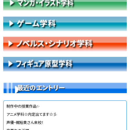
最近のエントリー
制作中の授業作品✨
アニメ学科☆内定出てます☆彡
声優・梶裕貴さん来校！