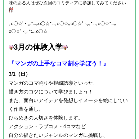
味のある人はぜひ次回のコミティアに参加してみてください
｡o○☆ﾟ･:,｡*:..｡o○☆*:..｡o○☆｡o○☆ﾟ･:,｡*:..｡o○☆*:..｡
o○☆ﾟ･:,｡*:..｡o○☆
3
月の体験入学
『マンガの上手なコマ割を学ぼう！』
3/1（日）
マンガのコマ割りや視線誘導といった、
描き方のコツについて学びましょう！
また、面白いアイデアを発想しイメージを絵にしてい
く作業を通し、
ひらめきの大切さを体験します。
アクション・ラブコメ・4コマなど
自分の描きたいジャンルのマンガに挑戦し、