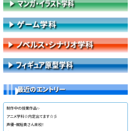
最近のエントリー
制作中の授業作品✨
アニメ学科☆内定出てます☆彡
声優・梶裕貴さん来校！