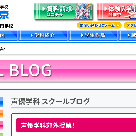
専門学校
業！
声優学科 スクールブログ
声優学科郊外授業！