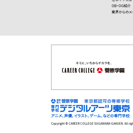
OB・OG紹介
業界からのメ
Copyright © CAREER COLLEGE SUGAWARA-GAKUEN. All right