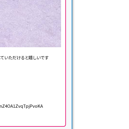
していただけると嬉しいです
anZ4OA1ZvqTpjPvoKA