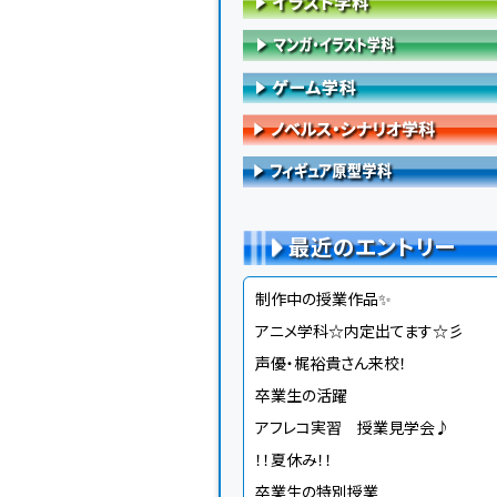
最近のエントリー
制作中の授業作品✨
アニメ学科☆内定出てます☆彡
声優・梶裕貴さん来校！
卒業生の活躍
アフレコ実習 授業見学会♪
！！夏休み！！
卒業生の特別授業