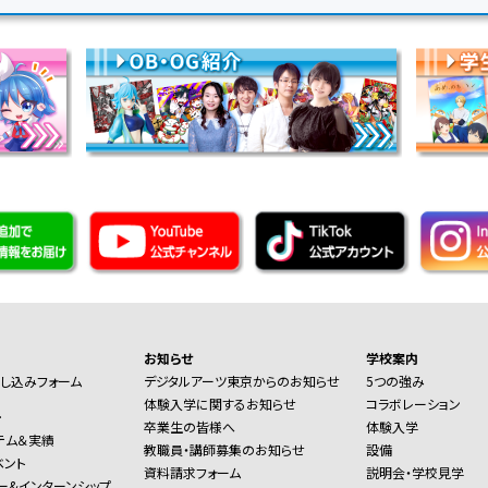
お知らせ
学校案内
し込みフォーム
デジタルアーツ東京からのお知らせ
5つの強み
体験入学に関するお知らせ
コラボレーション
ー
卒業生の皆様へ
体験入学
テム＆実績
教職員・講師募集のお知らせ
設備
ベント
資料請求フォーム
説明会・学校見学
ー&インターンシップ