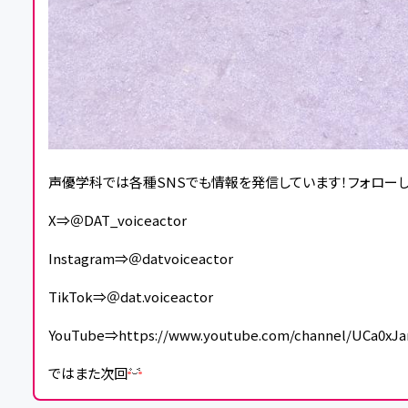
声優学科では各種SNSでも情報を発信しています！フォロー
X⇒＠DAT_voiceactor
Instagram⇒＠datvoiceactor
TikTok⇒＠dat.voiceactor
YouTube⇒https://www.youtube.com/channel/UCa0xJ
ではまた次回