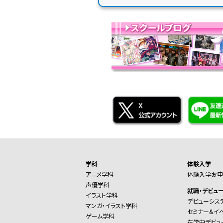
学科
体験入学
アニメ学科
体験入学お申
声優学科
就職・デビュ
イラスト学科
デビューシス
マンガ・イラスト学科
セミナー&イ
ゲーム学科
在学中デビュ