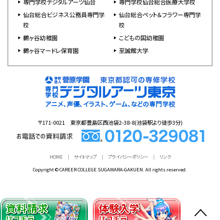
専門学校デジタルアーツ仙台
専門学校仙台総合医療大学校
仙台総合ビジネス公務員専門学
仙台総合ペット＆フラワー専門学
校
校
鶴ヶ谷幼稚園
こどもの国幼稚園
鶴ヶ谷マードレ保育園
至誠館大学
〒171-0021 東京都豊島区西池袋2-38-8(池袋駅より徒歩3分)
HOME
サイトマップ
プライバシーポリシー
リンク
Copyright © CAREER COLLEGE SUGAWARA-GAKUEN. All rights reserved.