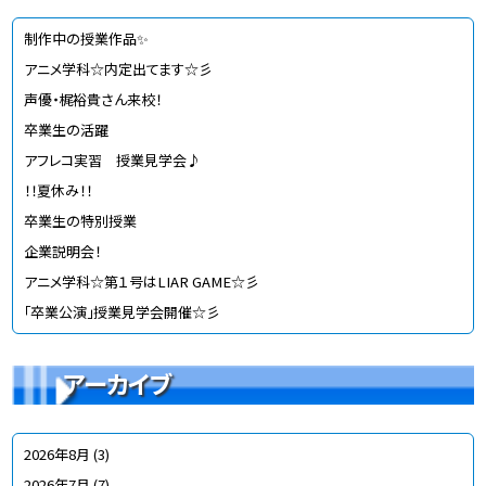
制作中の授業作品✨
アニメ学科☆内定出てます☆彡
声優・梶裕貴さん来校！
卒業生の活躍
アフレコ実習 授業見学会♪
！！夏休み！！
卒業生の特別授業
企業説明会！
アニメ学科☆第１号はLIAR GAME☆彡
「卒業公演」授業見学会開催☆彡
アーカイブ
2026年8月
(3)
2026年7月
(7)