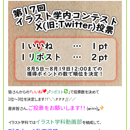
皆さんからの「
いいね
」「
リポスト
」で投票数を決めて
1位～3位を決定します！！＼＼ꐕ ꐕ ꐕ //／／
ご投票をお願いします！！
是非皆さん、
(๑•̀ㅂ•́)و
イラスト学科動画部
イラスト学科では
を結成して、