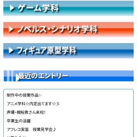
最近のエントリー
制作中の授業作品✨
アニメ学科☆内定出てます☆彡
声優・梶裕貴さん来校！
卒業生の活躍
アフレコ実習 授業見学会♪