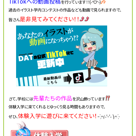
TikTokへの動画投稿
を行っています！！(˶ᐢᗜᐢ˶)
過去のイラスト学内コンテストの作品なども動画で見られますので、
是非見てみてください！！
皆さん
先輩たちの作品
さて、学校には
を沢山飾っています
体験入学に来てくれるとゆっくり見る時間もありますので、
体験入学に遊びに来てください！
ぜひ、
– ̗̀ෆ⎛˶’ᵕ’˶ ⎞ෆ ̖́-