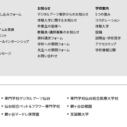
お知らせ
学校案内
し込みフォーム
デジタルアーツ東京からのお知らせ
5つの強み
体験入学に関するお知らせ
コラボレーション
ー
卒業生の皆様へ
体験入学
テム＆実績
教職員・講師募集のお知らせ
設備
ベント
資料請求フォーム
説明会・学校見学
ー&インターンシップ
学校への質問フォーム
アクセスマップ
先生への質問フォーム
学校情報公開
ッセージ
お問い合わせ
専門学校デジタルアーツ仙台
専門学校仙台総合医療大学校
仙台総合ペット＆フラワー専門学校
鶴ヶ谷幼稚園
鶴ヶ谷マードレ保育園
至誠館大学