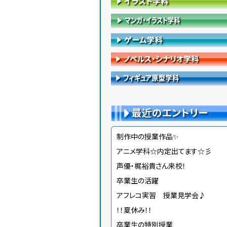
最近のエントリー
制作中の授業作品✨
アニメ学科☆内定出てます☆彡
声優・梶裕貴さん来校！
卒業生の活躍
アフレコ実習 授業見学会♪
！！夏休み！！
卒業生の特別授業