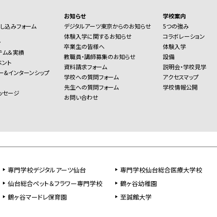
お知らせ
学校案内
し込みフォーム
デジタルアーツ東京からのお知らせ
5つの強み
体験入学に関するお知らせ
コラボレーション
ー
卒業生の皆様へ
体験入学
テム＆実績
教職員・講師募集のお知らせ
設備
ベント
資料請求フォーム
説明会・学校見学
ー&インターンシップ
学校への質問フォーム
アクセスマップ
先生への質問フォーム
学校情報公開
ッセージ
お問い合わせ
専門学校デジタルアーツ仙台
専門学校仙台総合医療大学校
仙台総合ペット＆フラワー専門学校
鶴ヶ谷幼稚園
鶴ヶ谷マードレ保育園
至誠館大学