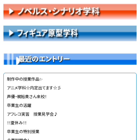
最近のエントリー
制作中の授業作品✨
アニメ学科☆内定出てます☆彡
声優・梶裕貴さん来校！
卒業生の活躍
アフレコ実習 授業見学会♪
！！夏休み！！
卒業生の特別授業