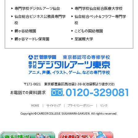
専門学校デジタルアーツ仙台
専門学校仙台総合医療大学校
仙台総合ビジネス公務員専門学
仙台総合ペット＆フラワー専門学
校
校
鶴ヶ谷幼稚園
こどもの国幼稚園
鶴ヶ谷マードレ保育園
至誠館大学
〒171-0021 東京都豊島区西池袋2-38-8(池袋駅より徒歩3分)
HOME
サイトマップ
プライバシーポリシー
リンク
Copyright © CAREER COLLEGE SUGAWARA-GAKUEN. All rights reserved.