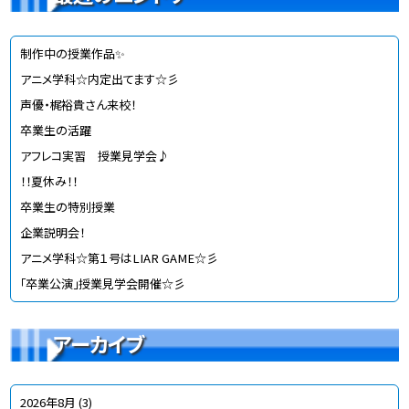
制作中の授業作品✨
アニメ学科☆内定出てます☆彡
声優・梶裕貴さん来校！
卒業生の活躍
アフレコ実習 授業見学会♪
！！夏休み！！
卒業生の特別授業
企業説明会！
アニメ学科☆第１号はLIAR GAME☆彡
「卒業公演」授業見学会開催☆彡
アーカイブ
2026年8月
(3)