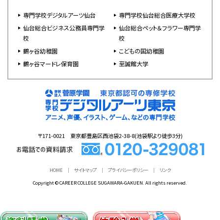
専門学校デジタルアーツ仙台
専門学校仙台総合医療大学校
仙台総合ビジネス公務員専門学
仙台総合ペット＆フラワー専門学
校
校
鶴ヶ谷幼稚園
こどもの国幼稚園
鶴ヶ谷マードレ保育園
至誠館大学
〒171-0021 東京都豊島区西池袋2-38-8(池袋駅より徒歩3分)
HOME
サイトマップ
プライバシーポリシー
リンク
Copyright © CAREER COLLEGE SUGAWARA-GAKUEN. All rights reserved.