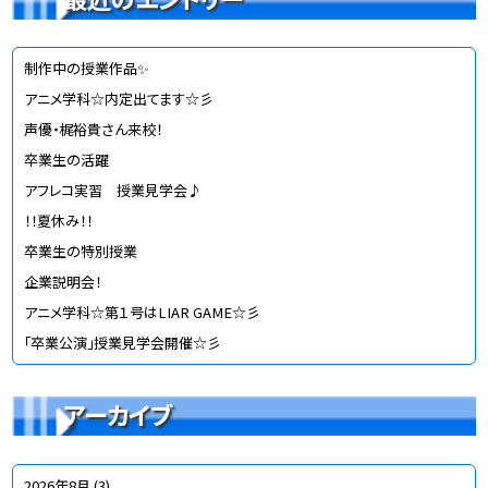
制作中の授業作品✨
アニメ学科☆内定出てます☆彡
声優・梶裕貴さん来校！
卒業生の活躍
アフレコ実習 授業見学会♪
！！夏休み！！
卒業生の特別授業
企業説明会！
アニメ学科☆第１号はLIAR GAME☆彡
「卒業公演」授業見学会開催☆彡
アーカイブ
2026年8月
(3)