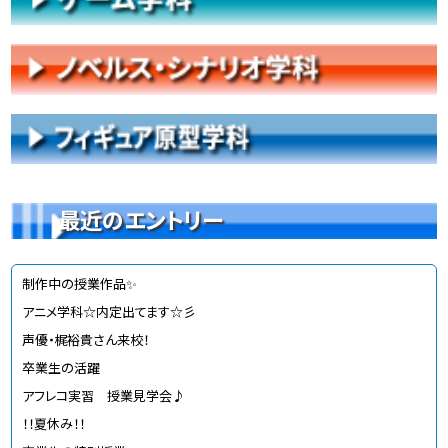
最近のエントリー
制作中の授業作品✨
アニメ学科☆内定出てます☆彡
声優・梶裕貴さん来校！
卒業生の活躍
アフレコ実習 授業見学会♪
！！夏休み！！