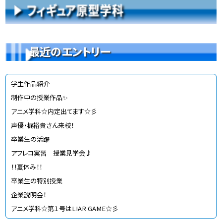
最近のエントリー
学生作品紹介
制作中の授業作品✨
アニメ学科☆内定出てます☆彡
声優・梶裕貴さん来校！
卒業生の活躍
アフレコ実習 授業見学会♪
！！夏休み！！
卒業生の特別授業
企業説明会！
アニメ学科☆第１号はLIAR GAME☆彡