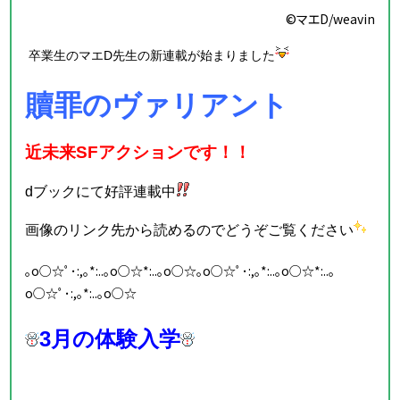
©マエD/weavin
卒業生のマエD先生の新連載が始まりました
贖罪のヴァリアント
近未来SFアクションです！！
dブックにて好評連載中
画像のリンク先から読めるのでどうぞご覧ください
｡o○☆ﾟ･:,｡*:..｡o○☆*:..｡o○☆｡o○☆ﾟ･:,｡*:..｡o○☆*:..｡
o○☆ﾟ･:,｡*:..｡o○☆
3月の体験入学