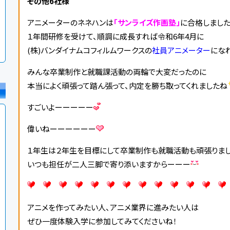
その他6社様
アニメーターのネネハンは
「サンライズ作画塾」
に合格しました
１年間研修を受けて、順調に成長すれば令和6年4月に
(株)バンダイナムコフィルムワークスの
社員アニメーター
にな
みんな卒業制作と就職課活動の両輪で大変だったのに
本当によく頑張って踏ん張って、内定を勝ち取ってくれましたね
すごいよーーーーー
偉いねーーーーーー
１年生は２年生を目標にして卒業制作も就職活動も頑張りまし
いつも担任が二人三脚で寄り添いますからーーー
アニメを作ってみたい人、アニメ業界に進みたい人は
ぜひ一度体験入学に参加してみてくださいね！