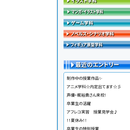
最近のエントリー
制作中の授業作品✨
アニメ学科☆内定出てます☆彡
声優・梶裕貴さん来校！
卒業生の活躍
アフレコ実習 授業見学会♪
！！夏休み！！
卒業生の特別授業