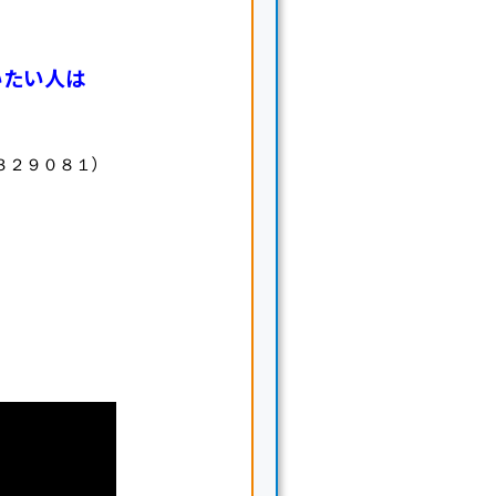
いたい人は
）
３２９０８１