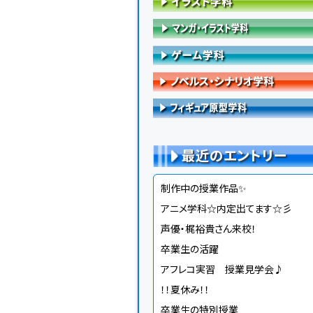
最近のエントリー
制作中の授業作品✨
アニメ学科☆内定出てます☆彡
声優・梶裕貴さん来校！
卒業生の活躍
アフレコ実習 授業見学会♪
！！夏休み！！
卒業生の特別授業