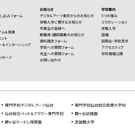
お知らせ
学校案内
し込みフォーム
デジタルアーツ東京からのお知らせ
5つの強み
体験入学に関するお知らせ
コラボレーション
ー
卒業生の皆様へ
体験入学
テム＆実績
教職員・講師募集のお知らせ
設備
ベント
資料請求フォーム
説明会・学校見学
ー&インターンシップ
学校への質問フォーム
アクセスマップ
先生への質問フォーム
学校情報公開
ッセージ
お問い合わせ
専門学校デジタルアーツ仙台
専門学校仙台総合医療大学校
仙台総合ペット＆フラワー専門学校
鶴ヶ谷幼稚園
鶴ヶ谷マードレ保育園
至誠館大学