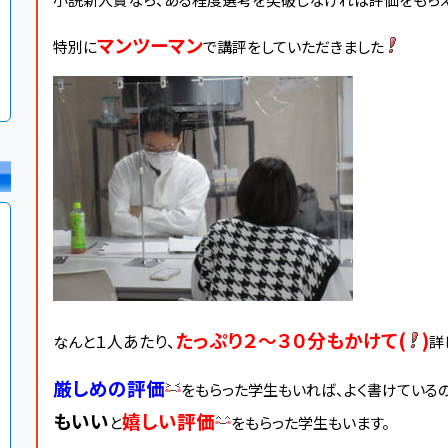
マンツーマン
特別に
で講評をしていただきました
たっぷり２～３０分もかけて(
)
１人あたり
、
なんと
詳
厳しめの評価
をもらった学生もいれば、よく書けている
もいい
嬉しい評価
と
をもらった学生もいます。