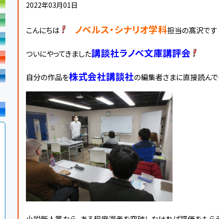
2022年03月01日
ノベルス・シナリオ学科
こんにちは
担当の髙沢です
講談社ラノベ文庫講評会
ついにやってきました
株式会社講談社
自分の作品を
の編集者さまに直接読んで
小説新人賞なら、ある程度選考を突破しなければ評価をもら