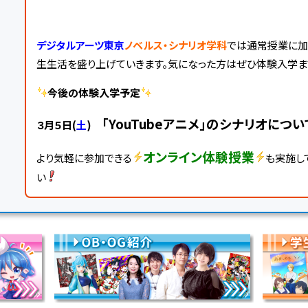
デジタルアーツ東京
ノベルス・シナリオ学科
では通常授業に加
生生活を盛り上げていきます。気になった方はぜひ体験入学ま
今後の体験入学予定
「YouTubeアニメ」のシナリオにつ
３月５日(
土
)
オンライン体験授業
より気軽に参加できる
も実施し
い