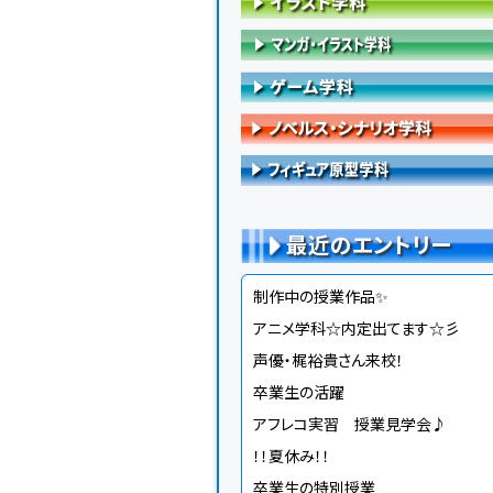
最近のエントリー
制作中の授業作品✨
アニメ学科☆内定出てます☆彡
声優・梶裕貴さん来校！
卒業生の活躍
アフレコ実習 授業見学会♪
！！夏休み！！
卒業生の特別授業