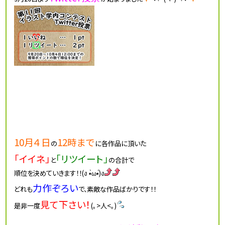
10月４日
12時まで
の
に各作品に頂いた
「イイネ」
「リツイート」
と
の合計で
順位を決めていきます！！(ง •̀ω•́)ง
力作ぞろい
どれも
で、素敵な作品ばかりです！！
見て下さい！
是非一度
(｡>人<｡)