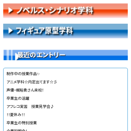
最近のエントリー
制作中の授業作品✨
アニメ学科☆内定出てます☆彡
声優・梶裕貴さん来校！
卒業生の活躍
アフレコ実習 授業見学会♪
！！夏休み！！
卒業生の特別授業
企業説明会！