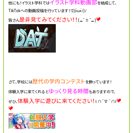
イラスト学科動画部
他にも！イラスト学科では
を結成して、
TikTokへの動画投稿を行っています！！Σ(•̀ω•́ﾉ)ﾉ
是非見てみてください！！
皆さん
( ⑉¯ ꇴ ¯⑉ )
歴代の学内コンテスト
さて、学校には
を飾っています！
ゆっくり見る時間
体験入学に来てくれると
もありますので、
体験入学に遊びに来てください！
ぜひ、
꒰ ∩´∇ `∩꒱