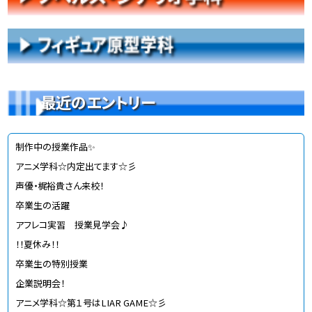
最近のエントリー
制作中の授業作品✨
アニメ学科☆内定出てます☆彡
声優・梶裕貴さん来校！
卒業生の活躍
アフレコ実習 授業見学会♪
！！夏休み！！
卒業生の特別授業
企業説明会！
アニメ学科☆第１号はLIAR GAME☆彡