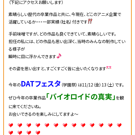
（下記にアクセスお願いします）
素晴らしい歴代の卒業作品と共に、今現在、どこのアニメ企業で
活躍しているか・・・一部実績（社名）付きです
手前味噌ですが、どの作品も良くできていて、素晴らしいです。
担任の私には、どの作品も思い出深く、当時のみんなの制作してい
る様子が
瞬時に目に浮かんできます
その姿を思い出すと、すごくすごく皆に会いたくなります
DATフェスタ
今年の
（学園祭）は11/12（金）13（土）です。
「バイオロイドの真実」
ぜひ今年の卒業作品
を観
に来てくださいね。
お会いできるのを楽しみにしてますよ～