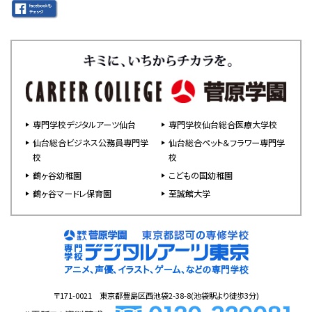
専門学校デジタルアーツ仙台
専門学校仙台総合医療大学校
仙台総合ビジネス公務員専門学
仙台総合ペット＆フラワー専門学
校
校
鶴ヶ谷幼稚園
こどもの国幼稚園
鶴ヶ谷マードレ保育園
至誠館大学
〒171-0021 東京都豊島区西池袋2-38-8(池袋駅より徒歩3分)