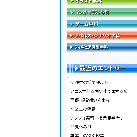
最近のエントリー
制作中の授業作品✨
アニメ学科☆内定出てます☆彡
声優・梶裕貴さん来校！
卒業生の活躍
アフレコ実習 授業見学会♪
！！夏休み！！
卒業生の特別授業