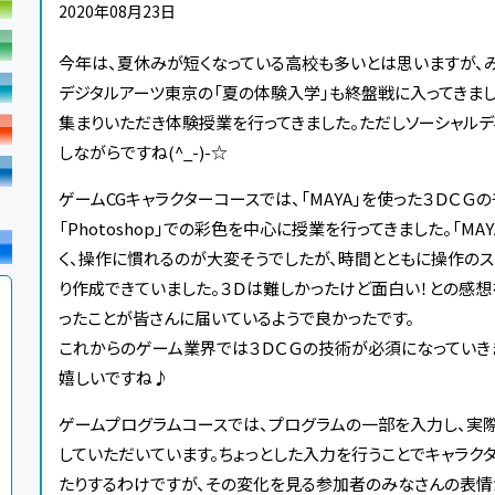
2020年08月23日
今年は、夏休みが短くなっている高校も多いとは思いますが、
デジタルアーツ東京の「夏の体験入学」も終盤戦に入ってきま
集まりいただき体験授業を行ってきました。ただしソーシャル
しながらですね(^_-)-☆
ゲームCGキャラクターコースでは、「MAYA」を使った３ＤＣＧ
「Photoshop」での彩色を中心に授業を行ってきました。「M
く、操作に慣れるのが大変そうでしたが、時間とともに操作の
り作成できていました。３Ｄは難しかったけど面白い！との感想
ったことが皆さんに届いているようで良かったです。
これからのゲーム業界では３ＤＣＧの技術が必須になっていき
嬉しいですね♪
ゲームプログラムコースでは、プログラムの一部を入力し、実
していただいています。ちょっとした入力を行うことでキャラク
たりするわけですが、その変化を見る参加者のみなさんの表情が