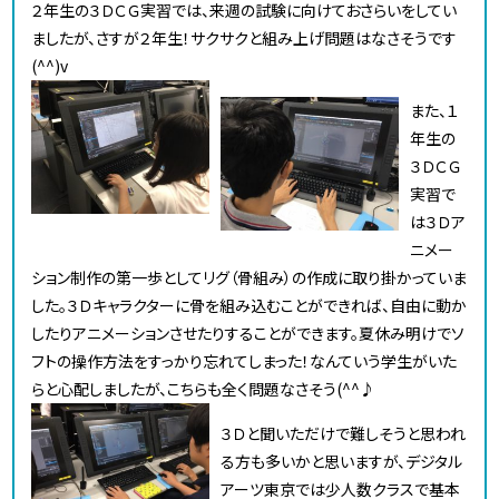
２年生の３ＤＣＧ実習では、来週の試験に向けておさらいをしてい
ましたが、さすが２年生！サクサクと組み上げ問題はなさそうです
(^^)v
また、１
年生の
３ＤＣＧ
実習で
は３Ｄア
ニメー
ション制作の第一歩としてリグ（骨組み）の作成に取り掛かっていま
した。３Ｄキャラクターに骨を組み込むことができれば、自由に動か
したりアニメーションさせたりすることができます。夏休み明けでソ
フトの操作方法をすっかり忘れてしまった！なんていう学生がいた
らと心配しましたが、こちらも全く問題なさそう(^^♪
３Ｄと聞いただけで難しそうと思われ
る方も多いかと思いますが、デジタル
アーツ東京では少人数クラスで基本