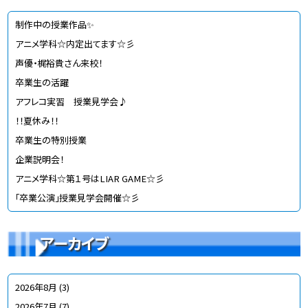
制作中の授業作品✨
アニメ学科☆内定出てます☆彡
声優・梶裕貴さん来校！
卒業生の活躍
アフレコ実習 授業見学会♪
！！夏休み！！
卒業生の特別授業
企業説明会！
アニメ学科☆第１号はLIAR GAME☆彡
「卒業公演」授業見学会開催☆彡
アーカイブ
2026年8月
(3)
2026年7月
(7)