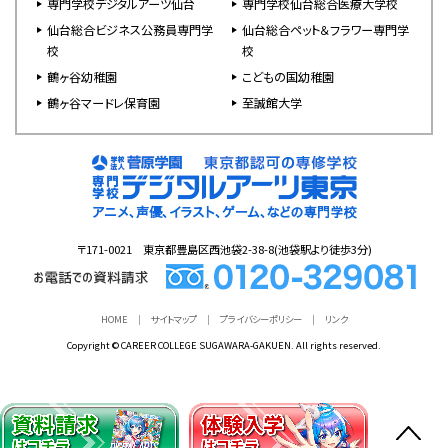
専門学校デジタルアーツ仙台
専門学校仙台総合医療大学校
仙台総合ビジネス公務員専門学
仙台総合ペット＆フラワー専門学
校
校
鶴ヶ谷幼稚園
こどもの国幼稚園
鶴ヶ谷マードレ保育園
至誠館大学
〒171-0021 東京都豊島区西池袋2-38-8(池袋駅より徒歩3分)
HOME
サイトマップ
プライバシーポリシー
リンク
Copyright © CAREER COLLEGE SUGAWARA-GAKUEN. All rights reserved.