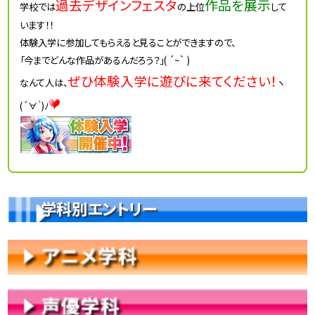
過去デザインフェスタ
作品を展示
学校では
の上位
して
います！！
体験入学に参加してもらえると見ることができますので、
「今までどんな作品があるんだろう？」( ´~` )
ぜひ体験入学に遊びに来てください！
なんて人は、
ヽ
(´∀｀)ﾉ
学科別エントリー