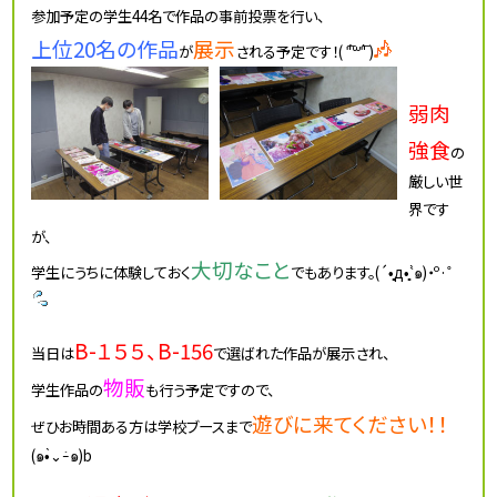
参加予定の学生44名で作品の事前投票を行い、
上位20名の作品
展示
が
される予定です！( ʺ̅́꒳ʺ̅̀ )
弱肉
強食
の
厳しい世
界です
が、
大切なこと
学生にうちに体験しておく
でもあります。(´•̥̥̥д•̥̥̥`̀๑)‧º·˚
B-１５５、B-156
当日は
で選ばれた作品が展示され、
物販
学生作品の
も行う予定ですので、
遊びに来てください！！
ぜひお時間ある方は学校ブースまで
(๑•̀⌄ｰ́๑)b