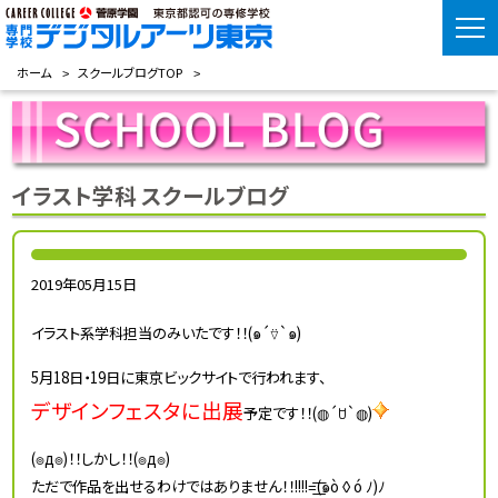
ホーム
スクールブログTOP
イラスト学科 スクールブログ
2019年05月15日
イラスト系学科担当のみいたです！！(๑´⍢`๑)
5月18日・19日に東京ビックサイトで行われます、
デザインフェスタに出展
予定です！！(◍´ꇴ`◍)
(๏д๏)！！しかし！！(๏д๏)
ただで作品を出せるわけではありません！！!!!!=͟͟͞͞(๑ò◊ó ﾉ)ﾉ