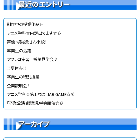
最近のエントリー
制作中の授業作品✨
アニメ学科☆内定出てます☆彡
声優・梶裕貴さん来校！
卒業生の活躍
アフレコ実習 授業見学会♪
！！夏休み！！
卒業生の特別授業
企業説明会！
アニメ学科☆第１号はLIAR GAME☆彡
「卒業公演」授業見学会開催☆彡
アーカイブ