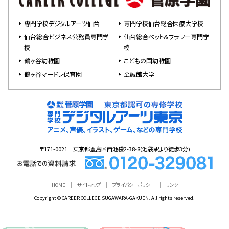
専門学校デジタルアーツ仙台
専門学校仙台総合医療大学校
仙台総合ビジネス公務員専門学
仙台総合ペット＆フラワー専門学
校
校
鶴ヶ谷幼稚園
こどもの国幼稚園
鶴ヶ谷マードレ保育園
至誠館大学
〒171-0021 東京都豊島区西池袋2-38-8(池袋駅より徒歩3分)
HOME
サイトマップ
プライバシーポリシー
リンク
Copyright © CAREER COLLEGE SUGAWARA-GAKUEN. All rights reserved.