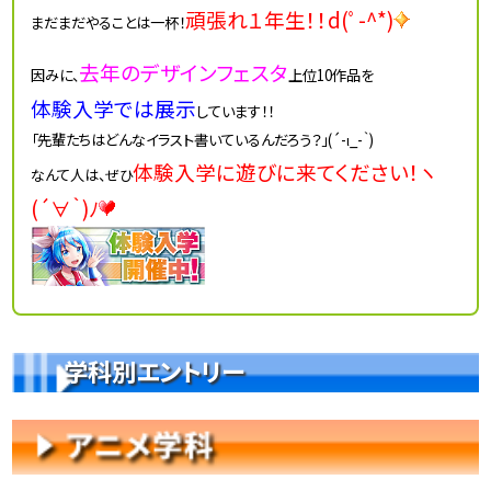
頑張れ１年生！！d(ﾟ-^*)
まだまだやることは一杯！
去年のデザインフェスタ
因みに、
上位10作品を
体験入学では展示
しています！！
「先輩たちはどんなイラスト書いているんだろう？」(´-ι_-｀)
体験入学に遊びに来てください！ヽ
なんて人は、ぜひ
(´∀｀)ﾉ
学科別エントリー