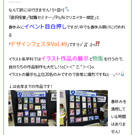
………
なんて訳には行きません！！(>皿<)
「選択授業」「就職セミナー」「Ps/Aiクリエイター検定」と
イベント目白押し
春休みに
ですが、中でも春休み明けに行われ
る
デザインフェスタVol.49
「
」です！(っﾟДﾟ；)っ
イラスト作品の展示
物販
イラスト系学科では
と
を行うので、
自分たちの作品制作も大忙し！！ｏ(＞＜” 三 “＞＜)ｏ
イラストの展示も上位20名のみですので非常に熾烈ですねぇ…。
↓は去年までの作品です！
春休みを
満喫して
いる時間
はありま
せん！