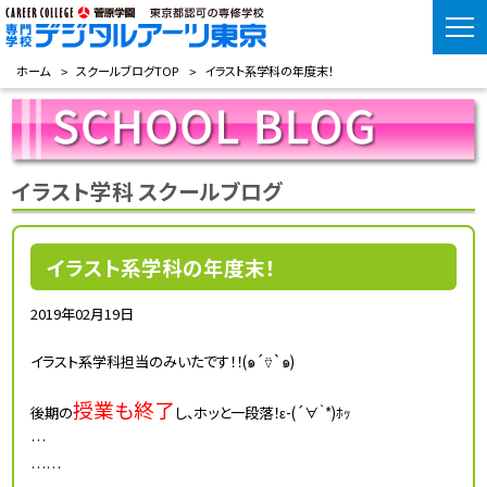
ホーム
スクールブログTOP
イラスト系学科の年度末！
イラスト学科 スクールブログ
イラスト系学科の年度末！
2019年02月19日
イラスト系学科担当のみいたです！！(๑´⍢`๑)
授業も終了
後期の
し、ホッと一段落！ε-(´∀｀*)ﾎｯ
…
……