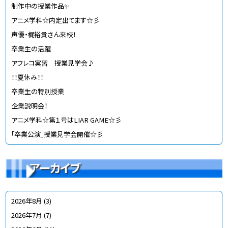
制作中の授業作品✨
アニメ学科☆内定出てます☆彡
声優・梶裕貴さん来校！
卒業生の活躍
アフレコ実習 授業見学会♪
！！夏休み！！
卒業生の特別授業
企業説明会！
アニメ学科☆第１号はLIAR GAME☆彡
「卒業公演」授業見学会開催☆彡
アーカイブ
2026年8月
(3)
2026年7月
(7)