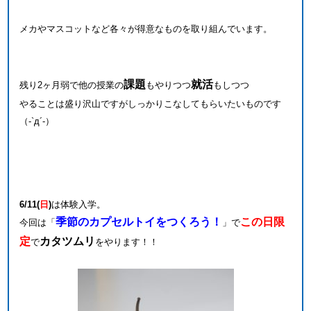
メカやマスコットなど各々が得意なものを取り組んでいます。
課題
就活
残り2ヶ月弱で他の授業の
もやりつつ
もしつつ
やることは盛り沢山ですがしっかりこなしてもらいたいものです
（-`д´-）
6/11(
日
)
は体験入学。
季節のカプセルトイをつくろう！
この日限
今回は「
」で
定
カタツムリ
で
をやります！！