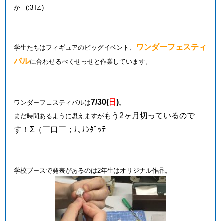
か _(:3｣∠)_
ワンダーフェスティ
学生たちはフィギュアのビッグイベント、
バル
に合わせるべくせっせと作業しています。
7/30(
日
)
ワンダーフェスティバルは
。
もう2ヶ月切っているので
まだ時間あるように思えますが
す！Σ（￣口￣；ﾅ､ﾅﾝﾀﾞｯﾃｰ
学校ブースで発表があるのは2年生はオリジナル作品。