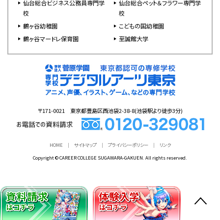
仙台総合ビジネス公務員専門学
仙台総合ペット＆フラワー専門学
校
校
鶴ヶ谷幼稚園
こどもの国幼稚園
鶴ヶ谷マードレ保育園
至誠館大学
〒171-0021 東京都豊島区西池袋2-38-8(池袋駅より徒歩3分)
HOME
サイトマップ
プライバシーポリシー
リンク
Copyright © CAREER COLLEGE SUGAWARA-GAKUEN. All rights reserved.