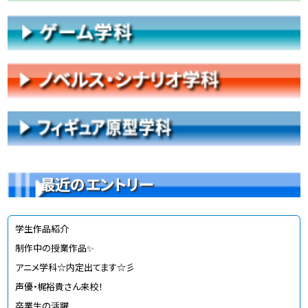
最近のエントリー
学生作品紹介
制作中の授業作品✨
アニメ学科☆内定出てます☆彡
声優・梶裕貴さん来校！
卒業生の活躍