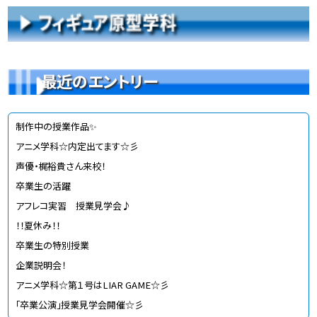
最近のエントリー
制作中の授業作品✨
アニメ学科☆内定出てます☆彡
声優・梶裕貴さん来校！
卒業生の活躍
アフレコ実習 授業見学会♪
！！夏休み！！
卒業生の特別授業
企業説明会！
アニメ学科☆第１号はLIAR GAME☆彡
「卒業公演」授業見学会開催☆彡