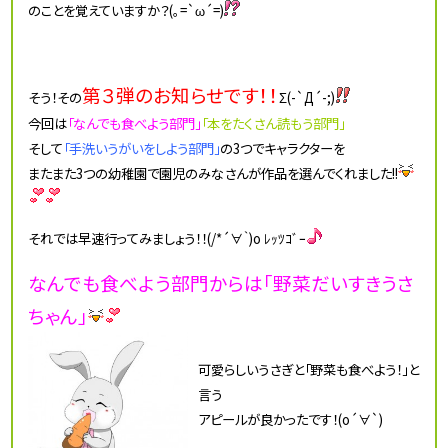
のことを覚えていますか？(｡=`ω´=)
第３弾のお知らせです！！
そう！その
Σ(-`Д´-;)
今回は
「なんでも食べよう部門」
「本をたくさん読もう部門」
そして
「手洗いうがいをしよう部門」
の3つでキャラクターを
またまた3つの幼稚園で園児のみなさんが作品を選んでくれました!!
それでは早速行ってみましょう！！(/*´∀｀)o ﾚｯﾂｺﾞｰ
なんでも食べよう部門からは「野菜だいすきうさ
ちゃん」
可愛らしいうさぎと「野菜も食べよう！」と
言う
アピールが良かったです！(o´∀`)