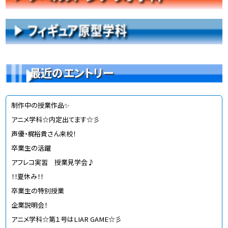
最近のエントリー
制作中の授業作品✨
アニメ学科☆内定出てます☆彡
声優・梶裕貴さん来校！
卒業生の活躍
アフレコ実習 授業見学会♪
！！夏休み！！
卒業生の特別授業
企業説明会！
アニメ学科☆第１号はLIAR GAME☆彡