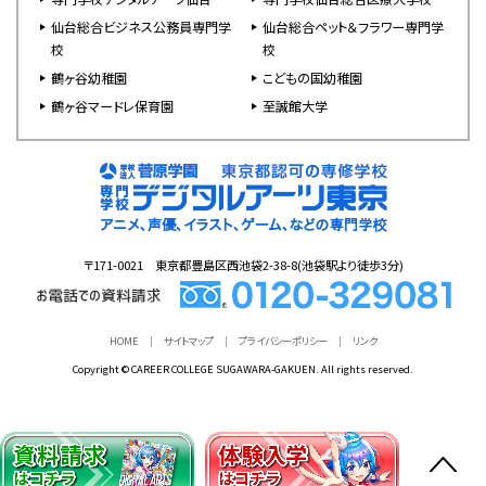
仙台総合ビジネス公務員専門学
仙台総合ペット＆フラワー専門学
校
校
鶴ヶ谷幼稚園
こどもの国幼稚園
鶴ヶ谷マードレ保育園
至誠館大学
〒171-0021 東京都豊島区西池袋2-38-8(池袋駅より徒歩3分)
HOME
サイトマップ
プライバシーポリシー
リンク
Copyright © CAREER COLLEGE SUGAWARA-GAKUEN. All rights reserved.