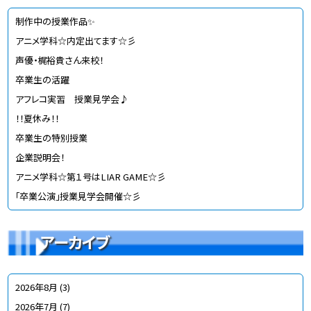
制作中の授業作品✨
アニメ学科☆内定出てます☆彡
声優・梶裕貴さん来校！
卒業生の活躍
アフレコ実習 授業見学会♪
！！夏休み！！
卒業生の特別授業
企業説明会！
アニメ学科☆第１号はLIAR GAME☆彡
「卒業公演」授業見学会開催☆彡
アーカイブ
2026年8月
(3)
2026年7月
(7)