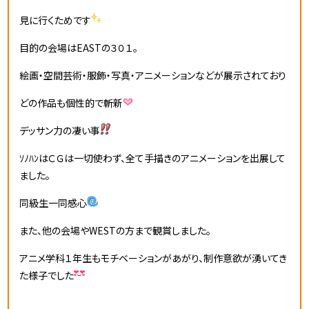
見に行くためです
目的の会場はEASTの３０１。
絵画・空間芸術・服飾・写真・アニメーションなどが展示されており
どの作品も個性的で斬新
デッサン力の凄い事
ｿﾉﾊﾝはＣＧは一切使わず、全て手描きのアニメーションを出展して
ました。
同級生一同感心
また、他の会場やWESTの方まで観賞しました。
アニメ学科１年生もモチベーションがあがり、制作意欲が湧いてき
た様子でした