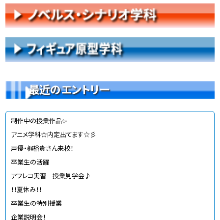
最近のエントリー
制作中の授業作品✨
アニメ学科☆内定出てます☆彡
声優・梶裕貴さん来校！
卒業生の活躍
アフレコ実習 授業見学会♪
！！夏休み！！
卒業生の特別授業
企業説明会！