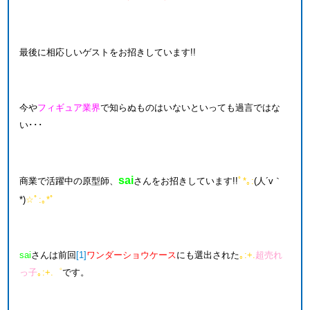
最後に相応しいゲストをお招きしています!!
今や
フィギュア業界
で知らぬものはいないといっても過言ではな
い･･･
sai
商業で活躍中の原型師、
さんをお招きしています!!
ﾟ*｡:
(人´v｀
*)
☆ﾟ:｡*ﾟ
sai
さんは前回
[1]
ワンダーショウケース
にも選出された
｡:+.
超売れ
っ子
｡:+.゜
です。