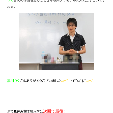
りく
さんの作品も然ることながら某プラモデルの人気はすごいです
ねぇ。
黒川りく
さんありがとうございました
｡:+.゜
ヽ(*′ω`)ﾉﾞ
｡:+.゜
次回で最後
さて
夏休み前
体験入学は
！