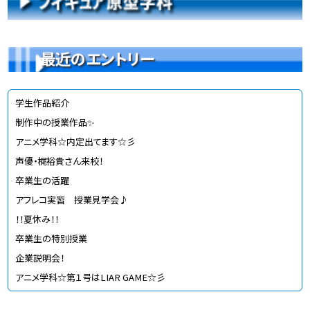
最近のエントリー
学生作品紹介
制作中の授業作品✨
アニメ学科☆内定出てます☆彡
声優・梶裕貴さん来校！
卒業生の活躍
アフレコ実習 授業見学会♪
！！夏休み！！
卒業生の特別授業
企業説明会！
アニメ学科☆第１号はLIAR GAME☆彡