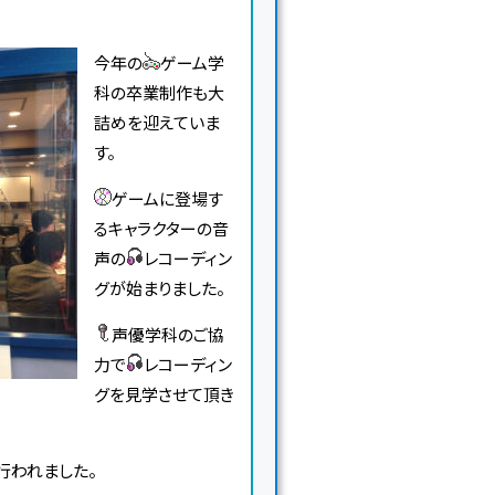
今年の
ゲーム学
科の卒業制作も大
詰めを迎えていま
す。
ゲームに登場す
るキャラクターの音
声の
レコーディン
グが始まりました。
声優学科のご協
力で
レコーディン
グを見学させて頂き
室で行われました。