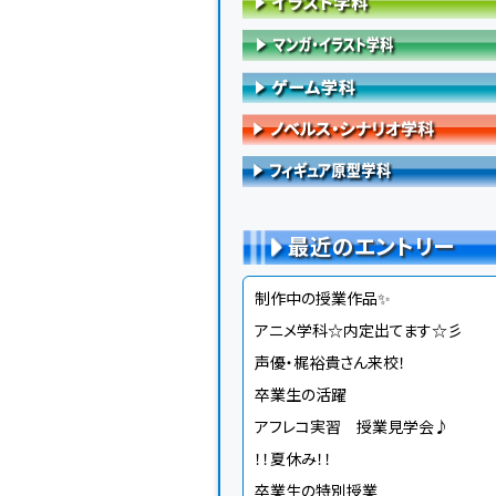
最近のエントリー
制作中の授業作品✨
アニメ学科☆内定出てます☆彡
声優・梶裕貴さん来校！
卒業生の活躍
アフレコ実習 授業見学会♪
！！夏休み！！
卒業生の特別授業