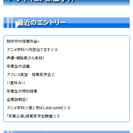
最近のエントリー
制作中の授業作品✨
アニメ学科☆内定出てます☆彡
声優・梶裕貴さん来校！
卒業生の活躍
アフレコ実習 授業見学会♪
！！夏休み！！
卒業生の特別授業
企業説明会！
アニメ学科☆第１号はLIAR GAME☆彡
「卒業公演」授業見学会開催☆彡