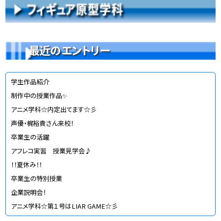
最近のエントリー
学生作品紹介
制作中の授業作品✨
アニメ学科☆内定出てます☆彡
声優・梶裕貴さん来校！
卒業生の活躍
アフレコ実習 授業見学会♪
！！夏休み！！
卒業生の特別授業
企業説明会！
アニメ学科☆第１号はLIAR GAME☆彡